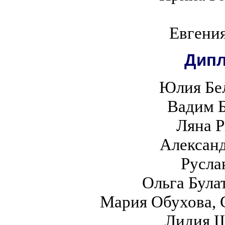
Евгени
Дипл
Юлия Бел
Вадим Б
Ляна Р
Алексан
Русла
Ольга Була
Мария Обухова, 
Лидия Ш