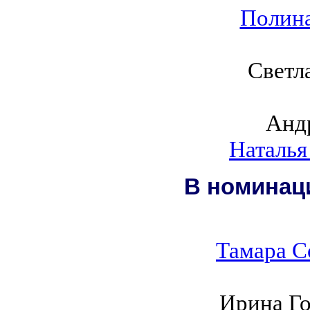
Полина
Светл
Анд
Наталья
В номинаци
Тамара С
Ирина Го