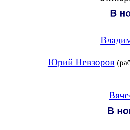
В н
Владим
Юрий Невзоров
(ра
Вяче
В но