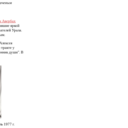
ачевым
ы Авербах
тавшие яркой
ателей Урала.
ым.
 Алексея
 тракте у
енник души". В
ь 1977 г.