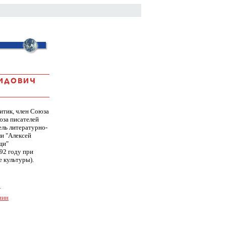
итик, член Союза
юза писателей
ель литературно-
ли "Алексей
щи"
92 году
при
 культуры).
х
нин