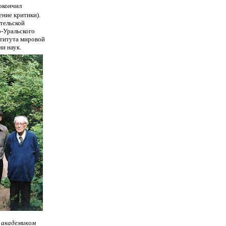
окончил
ение критики).
ательской
-Уральского
титута мировой
и наук.
 академиком