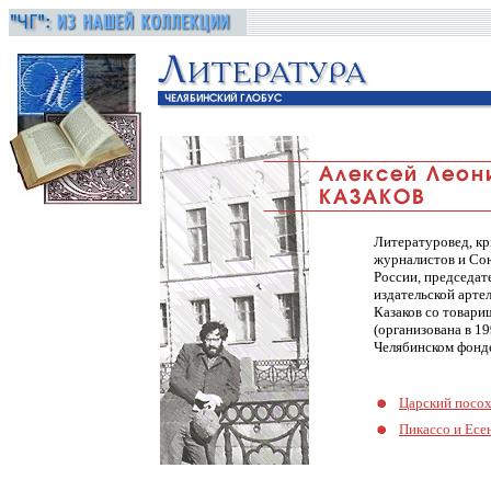
Литературовед, кр
журналистов и Со
России, председат
издательской арте
Казаков со товари
(организована
в 19
Челябинском фонде
Царский посо
Пикассо и Есе