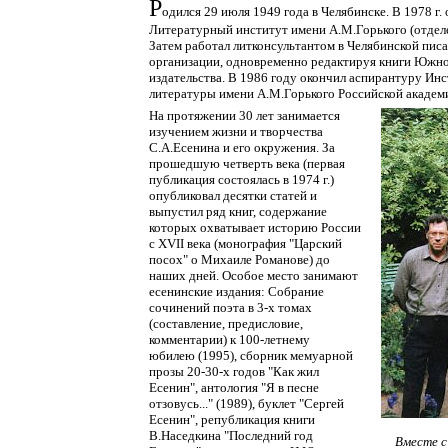
Р
одился
29 июля 1949 года
в Челябинске.
В 1978 г.
Литературный институт
имени А.М.Горького
(отдел
Затем работал литконсультантом в Челябинской пис
организации, одновременно редактируя книги Южно
издательства.
В 1986 году
окончил аспирантуру Инс
литературы
имени А.М.Горького
Российской академи
На протяжении
30 лет
занимается
изучением жизни и творчества
С.А.Есенина и его окружения. За
прошедшую четверть века (первая
публикация состоялась
в 1974 г.)
опубликовал десятки статей и
выпустил ряд книг, содержание
которых охватывает историю России
с XVII века
(монография "Царский
посох" о Михаиле Романове) до
наших дней. Особое место занимают
есенинские издания: Собрание
сочинений поэта
в 3-х томах
(составление, предисловие,
комментарии)
к 100-летнему
юбилею (1995),
сборник мемуарной
прозы
20-30-х годов
"Как жил
Есенин", антология "Я в песне
отзовусь..." (1989),
буклет "Сергей
Есенин", републикация книги
В.Наседкина "Последний год
Вместе с