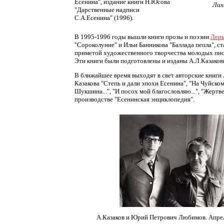
Есенина", издание книги Н.Юсова
Лих
"Дарственные надписи
С.А.Есенина" (1996).
В 1995-1996 годы вышли книги прозы и поэзии
Лер
"Сороколуние" и Ильи Банникова "Баллада пепла", с
приметой художественного творчества молодых пис
Эти книги были подготовлены и изданы А.Л.Казаков
В ближайшее время выходят в свет авторские книги
Казакова "Степь и дали эпохи Есенина", "На Чуйском
Шукшина...", "И посох мой благословляю...", "Жертв
производстве "Есенинская энциклопедия".
А.Казаков и Юрий Петрович Любимов. Апрел