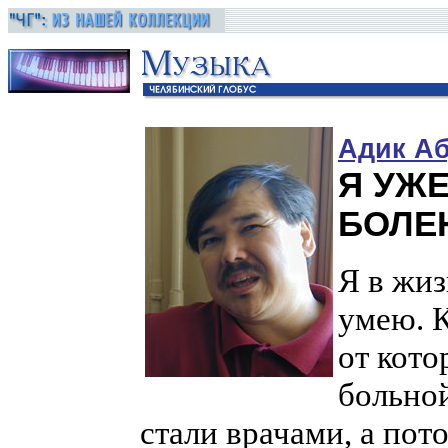
Адик А
Я УЖЕ
БОЛЕН
Я в жиз
умею. К
от кото
больной
стали врачами, а пот