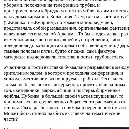
уборами, похожими на телефонные трубки, и
пристроченными к бриджам и платьям блокнотами вместо
накладных карманов. Коллекция "Там, где смыкается круг"
(Т.Кияшко и Н.Куприна), по комментарию ведущей,
представляла собой размышления, оригинальные фантазии
навеянные легендами об Аркаиме. То была одежда как раз
из мешковины, явно побывавшей в употреблении, либо
доведенная до кондиции авторами собственноручно. Дырк
темные полосы и пятна, будто от сажи, сама фактура
материала подчеркивали естественность и грубоватость.
Участники и гости выставки буквально разрывались межд
зрительным залом, в котором проходила конференция, и
холлом, вместившем экспонируемые работы. Чего здесь
только не было: эскизы интерьеров, проекты пешеходных
зон, светильники, марки, афиши и постеры, фирменные
лейблы. Публика, в большей своей части искушенная, то
принималась воодушевленно общаться, то рассматривать
стенды. Глаза разбегались в прямом и переносном смысле.
Может быть, стоило разбить выставку на тематические
части?