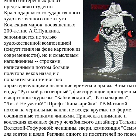
Много интересных работ
представили студенты
Краснодарского государственного
художественного института.
Коллекция марок, посвященных
200-летию А.С.Пушкина,
запоминается не только
художественной композицией
(силуэт гения на фоне картинок из
современности), но и смысловым
наполнением -- строками,
написанными поэтом больше
полутора веков назад и с
поразительной точностью
характеризующими нынешние времена и нравы. Этикетки 
водку "Русский разговорный", фиксирующие просторечны
и жаргонные курьезы: "Бабки водятся", "Распальцовка",
"Лиза! Не улятай!" Шрифт "Капакарейки" Т.В.Мотиной
похож на чернильные капли, не всегда круглые по форме,
соединенные тонкими линиями. Привлекла внимание и
коллекция кожаных фигур челябинского дизайнера Татьян
Волковой-Гофуровой: женщины, звери, композиция "Семь
для зонтов и шляп. Реплика одного из посетителей по пово