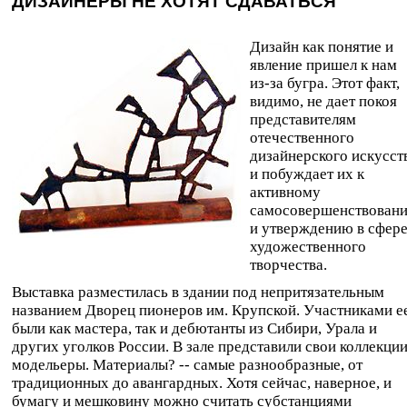
ДИЗАЙНЕРЫ НЕ ХОТЯТ СДАВАТЬСЯ
Дизайн как понятие и
явление пришел к нам
из-за бугра. Этот факт,
видимо, не дает покоя
представителям
отечественного
дизайнерского искусст
и побуждает их к
активному
самосовершенствован
и утверждению в сфер
художественного
творчества.
Выставка разместилась в здании под непритязательным
названием Дворец пионеров им. Крупской. Участниками е
были как мастера, так и дебютанты из Сибири, Урала и
других уголков России. В зале представили свои коллекци
модельеры. Материалы? -- самые разнообразные, от
традиционных до авангардных. Хотя сейчас, наверное, и
бумагу и мешковину можно считать субстанциями