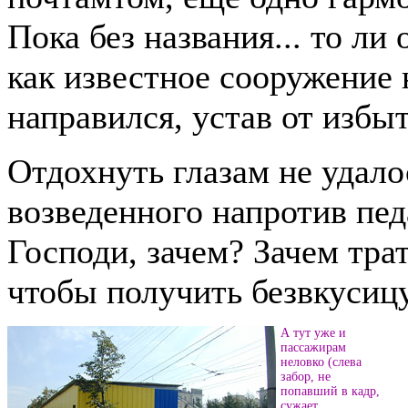
Пока без названия... то ли 
как известное сооружение 
направился, устав от избы
Отдохнуть глазам не удалос
возведенного напротив пед
Господи, зачем? Зачем трат
чтобы получить безвкусицу
А тут уже и
пассажирам
неловко (слева
забор, не
попавший в кадр,
сужает