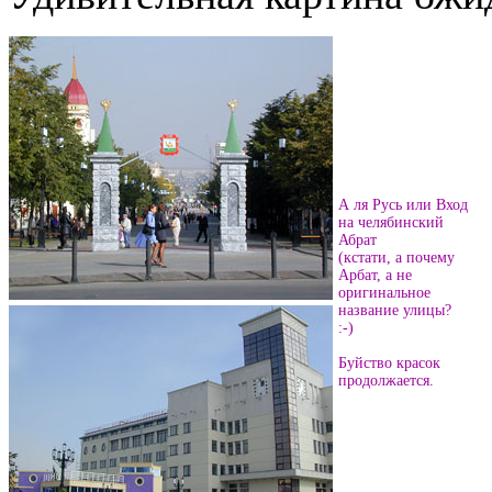
А ля Русь или Вход
на челябинский
Абрат
(кстати, а почему
Арбат, а не
оригинальное
название улицы?
:-)
Буйство красок
продолжается.