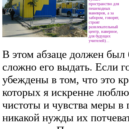
пространство для
пешеходных
маневров, а за
забором, говорят,
строят
развлекательный
центр, наверное,
для будущих
учителей)...
В этом абзаце должен был 
сложно его выдать. Если г
убеждены в том, что это кр
которых я искренне люблю
чистоты и чувства меры в 
никакой нужды их потчева