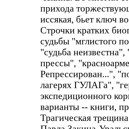
прихода торжествующе
иссякая, бьет ключ 
Строчки кратких био
судьбы "мглистого по
"судьба неизвестна",
прессы", "красноармее
Репрессирован...", "
лагерях ГУЛАГа", "ге
экспедиционного кор
варианты -- книги, пр
Трагическая трещина 
Павла Закина-Уральс