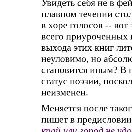
Увидеть себя не в фе
плавном течении стол
в хоре голосов -- во
всего приуроченных к
выхода этих книг лит
неуловимо, но абсолю
становится иным? В 
статус поэзии, поско
неизменен.
Меняется после таког
пишет в предисловии
край или город не уд