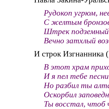
Рудокоп угрюм, не
С желтым бронзо
Штрек подземный
Вечно затхлый возд
И строк Изгнанника 
В этот храм прихо
И я пел тебе песн
Но разбил ты алта
Оскорбил заповедн
Ты восстал, чтоб