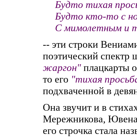
Будто тихая прось
Будто кто-то с н
С мимолетным и т
-- эти строки Вениа
поэтический спектр 
жаргон"
плацкарты о
то его
"тихая просьб
подхваченной в девя
Она звучит и в стих
Мережникова, Ювенал
его строчка стала наз