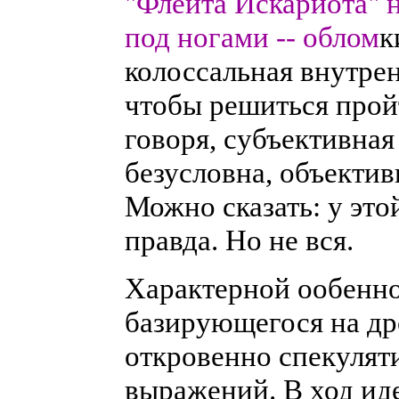
"Флейта Искариота" н
под ногами -- облом
к
колоссальная внутрен
чтобы решиться прой
говоря, субъективна
безусловна, объектив
Можно сказать: у этой
правда. Но не вся.
Характерной ообенно
базирующегося на др
откровенно спекуляти
выражений. В ход идет