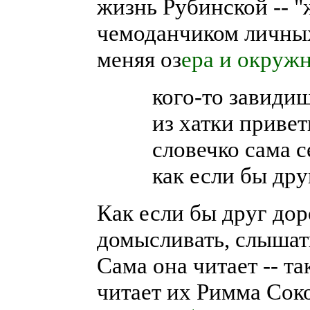
жизнь Рубинской -- "
чемоданчиком личных
меняя оз
ера и окруж
кого-то завиди
из хатки привет
словечко сама с
как если бы дру
Как если бы друг доро
домысливать, слышат
Сама она читает -- та
читает их Римма Соко