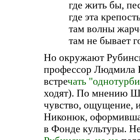
где жить бы, п
где эта крепость
там волны жарче
там не бывает 
Но окружают Рубинс
профессор Людмила Ш
встре
чать "однотурб
ходят). По мнению Ш
чувство, ощущение, 
Никонюк, оформивша
в Фонде культуры. Н