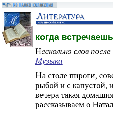
когда встречаешьс
Н
есколько слов посл
Музыка
Н
а столе пироги, со
рыбой и с капустой, и
вечера такая домашня
рассказываем о Ната