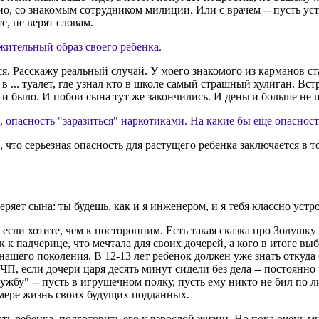
но, со знакомым сотрудником милиции. Или с врачем -- пусть ус
е, не верят словам.
ожительный образ своего ребенка.
ься. Расскажу реальный случай. У моего знакомого из карманов с
 в ... туалет, где узнал кто в школе самый страшный хулиган. Вс
к и было. И побои сына тут же закончились. И деньги больше не 
ья, опасность "заразиться" наркотиками. На какие бы еще опасно
ю, что серьезная опасность для растущего ребенка заключается в
уверяет сына: ты будешь, как и я инженером, и я тебя классно уст
если хотите, чем к посторонним. Есть такая сказка про Золушку 
к к падчерице, что мечтала для своих дочерей, а кого в итоге в
 нашего поколения. В 12-13 лет ребенок должен уже знать откуда
П, если дочери царя десять минут сидели без дела -- постоянно
жбу" -- пусть в игрушечном полку, пусть ему никто не бил по л
о мере жизнь своих будущих подданных.
ать ребенка, подготовить его к взрослой жизни. Но пока очень м