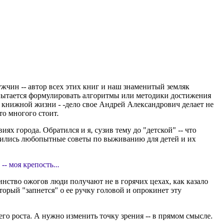
чин -- автор всех этих книг и наш знаменитый земляк
н пытается формулировать алгоритмы или методики достижения
е книжной жизни - -дело свое Андрей Александрович делает не
то многого стоит.
х города. Обратился и я, сузив тему до "детской" -- что
чились любопытные советы по выживанию для детей и их
- моя крепость...
шинство ожогов люди получают не в горячих цехах, как казало
оторый "запнется" о ее ручку головой и опрокинет эту
его роста. А нужно изменить точку зрения -- в прямом смысле.