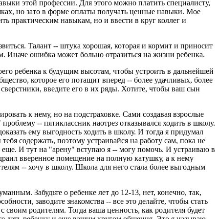
навыки этой профессии. Для этого можно платить специалисту,
шках, но зато в форме оплаты получать ценные навыки. Мое
ить практическим навыкам, но и ввести в круг коллег и
звиться. Талант -- штука хорошая, которая и кормит и приносит
им. Иначе ошибка может больно отразиться на жизни ребенка.
своего ребенка к будущим высотам, чтобы устроить в дальнейшей
щество, которое его потащит вперед -- более удачливых, более
 сверстники, введите его в их ряды. Хотите, чтобы ваш сын
ировать к нему, но на подстраховке. Сами создавая взрослые
проблему -- пятиклассник наотрез отказывался ходить в школу.
 доказать ему выгодность ходить в школу. И тогда я придумал
тебя содержать, поэтому устраивайся на работу сам, пока не
 еще. И тут на "арену" вступаю я -- могу помочь. И устраиваю в
 драил вверенное помещение на полную катушку, а к нему
телям -- хочу в школу. Школа для него стала более выгодным
нным. Забудьте о ребенке лет до 12-13, нет, конечно, так,
собности, заводите знакомства -- все это делайте, чтобы стать
 с своим родителям. Тогда ваша ценность, как родителя будет
е дать ребенку и еще вашим кругом общения. Это я называю