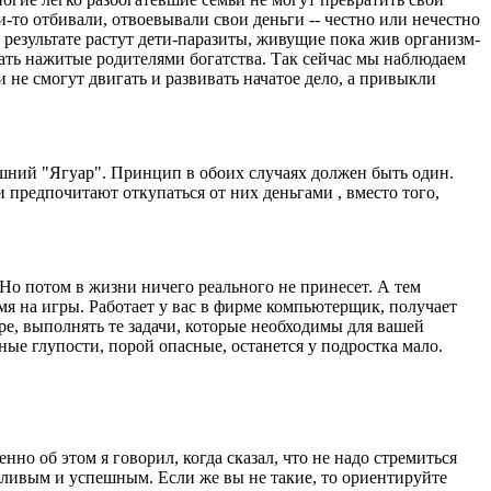
и-то отбивали, отвоевывали свои деньги -- честно или нечестно
 В результате растут дети-паразиты, живущие пока жив организм-
жать нажитые родителями богатства. Так сейчас мы наблюдаем
 не смогут двигать и развивать начатое дело, а привыкли
ишний "Ягуар". Принцип в обоих случаях должен быть один.
 предпочитают откупаться от них деньгами , вместо того,
Но потом в жизни ничего реального не принесет. А тем
мя на игры. Работает у вас в фирме компьютерщик, получает
ере, выполнять те задачи, которые необходимы для вашей
зные глупости, порой опасные, останется у подростка мало.
но об этом я говорил, когда сказал, что не надо стремиться
ачливым и успешным. Если же вы не такие, то ориентируйте