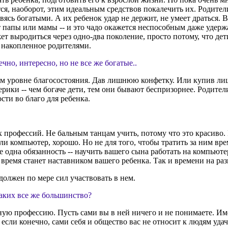
тся, наоборот, этим идеальным средствов покалечить их. Родител
овясь богатыми. А их ребенок удар не держит, не умеет драться.
нет папы или мамы -- и это чадо окажется неспособным даже удер
т выродиться через одно-два поколение, просто потому, что дети
ь накопленное родителями.
ечно, интересно, но не все же богатые..
бом уровне благосостояния. Дав лишнюю конфетку. Или купив л
ики -- чем богаче дети, тем они бывают беспризорнее. Родители
ти во благо для ребенка.
 профессий. Не бальным танцам учить, потому что это красиво. 
и компьютер, хорошо. Но не для того, чтобы тратить за ним вре
е одна обязанность -- научить вашего сына работать на компьют
а время станет наставником вашего ребенка. Так и времени на ра
 должен по мере сил участвовать в нем.
 таких все же большинство?
ную профессию. Пусть сами вы в ней ничего и не понимаете. Имен
 если конечно, сами себя и общество вас не относит к людям уд