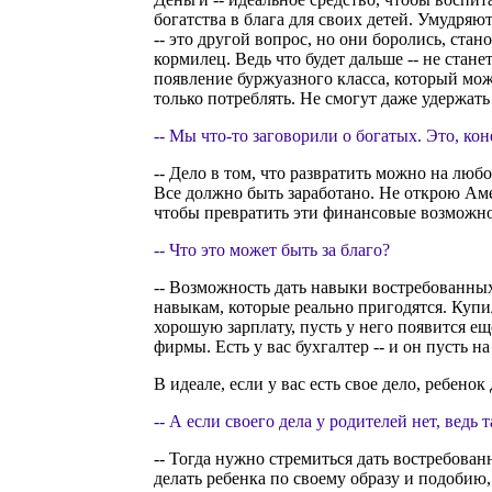
богатства в блага для своих детей. Умудряю
-- это другой вопрос, но они боролись, стан
кормилец. Ведь что будет дальше -- не ста
появление буржуазного класса, который може
только потреблять. Не смогут даже удержат
-- Мы что-то заговорили о богатых. Это, кон
-- Дело в том, что развратить можно на лю
Все должно быть заработано. Не открою Амер
чтобы превратить эти финансовые возможнос
-- Что это может быть за благо?
-- Возможность дать навыки востребованных
навыкам, которые реально пригодятся. Купил
хорошую зарплату, пусть у него появится ещ
фирмы. Есть у вас бухгалтер -- и он пусть н
В идеале, если у вас есть свое дело, ребенок
-- А если своего дела у родителей нет, ведь
-- Тогда нужно стремиться дать востребован
делать ребенка по своему образу и подобию,