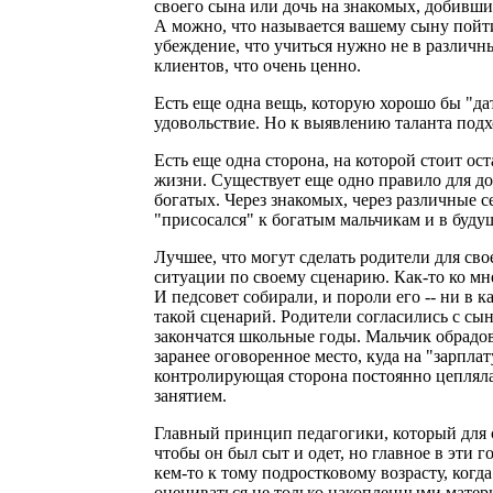
своего сына или дочь на знакомых, добивши
А можно, что называется вашему сыну пойти
убеждение, что учиться нужно не в различны
клиентов, что очень ценно.
Есть еще одна вещь, которую хорошо бы "дат
удовольствие. Но к выявлению таланта подх
Есть еще одна сторона, на которой стоит ос
жизни. Существует еще одно правило для дос
богатых. Через знакомых, через различные с
"присосался" к богатым мальчикам и в будущ
Лучшее, что могут сделать родители для сво
ситуации по своему сценарию. Как-то ко мн
И педсовет собирали, и пороли его -- ни в к
такой сценарий. Родители согласились с сын
закончатся школьные годы. Мальчик обрадовал
заранее оговоренное место, куда на "зарпл
контролирующая сторона постоянно цеплялась
занятием.
Главный принцип педагогики, который для се
чтобы он был сыт и одет, но главное в эти г
кем-то к тому подростковому возрасту, когда
оцениваться не только накопленными матер