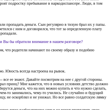
троят подростку пребывание в наркодиспансере. Люди, в том
тали пропадать деньги. Сын регулярно в тихую брал их у папы.
третился с ним и договорился, что тот за определенную плату
пропадали.
сти Вы бы обратили внимание в нашем разговоре?
 том, что родители начинают по своему образу и подобию
рою. Юность всегда настроена на рывок.
-- все ее знают. Давайте посмотрим на нее с другой стороны.
ыбрал принц? Мне кажется, что в новых условиях детство должно
 берутся деньги, что на них можно купить и что нужно сделать,
 чем-то занимались, чему-то учились. Не случайно и будущий
ицу, не оскорблял и не унижал. Но все равно солдатскую лямку
ногие легко разбогатевшие семьи не могут превратить свои