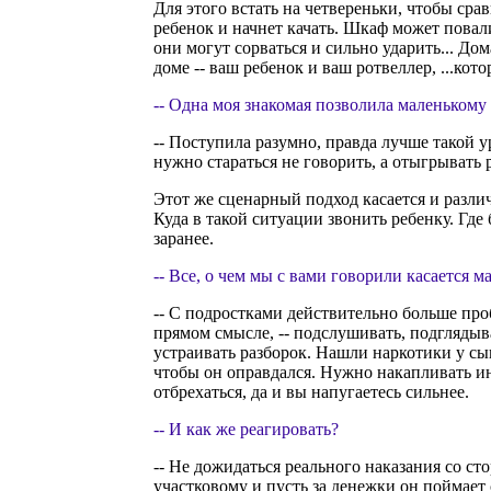
Для этого встать на четвереньки, чтобы срав
ребенок и начнет качать. Шкаф может повалит
они могут сорваться и сильно ударить... До
доме -- ваш ребенок и ваш ротвеллер, ...кот
-- Одна моя знакомая позволила маленькому с
-- Поступила разумно, правда лучше такой 
нужно стараться не говорить, а отыгрывать
Этот же сценарный подход касается и разл
Куда в такой ситуации звонить ребенку. Где
заранее.
-- Все, о чем мы с вами говорили касается м
-- С подростками действительно больше про
прямом смысле, -- подслушивать, подглядыва
устраивать разборок. Нашли наркотики у сын
чтобы он оправдался. Нужно накапливать инф
отбрехаться, да и вы напугаетесь сильнее.
-- И как же реагировать?
-- Не дожидаться реального наказания со с
участковому и пусть за денежки он поймает 