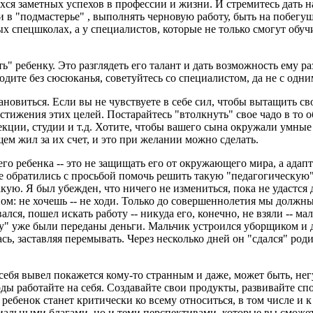
хся заметных успехов в профессии и жизни. И стремитесь дать 
 в "подмастерье" , выполнять черновую работу, быть на побегу
х спецшколах, а у специалистов, которые не только смогут обуч
ь" ребенку. Это разглядеть его талант и дать возможность ему ра
одите без сюсюканья, советуйтесь со специалистом, да не с одн
тановиться. Если вы не чувствуете в себе сил, чтобы вытащить 
тижения этих целей. Постарайтесь "втолкнуть" свое чадо в то об
екции, студии и т.д. Хотите, чтобы вашего сына окружали умные
ем жил за их счет, и это при желании можно сделать.
его ребенка -- это не защищать его от окружающего мира, а адапт
е обратились с просьбой помочь решить такую "педагогическую" 
акую. Я был убежден, что ничего не измениться, пока не удастся
ом: не хочешь -- не ходи. Только до совершеннолетия мы должны 
ся, пошел искать работу -- никуда его, конечно, не взяли -- мал
ату" уже были переданы деньги. Мальчик устроился уборщиком и
, заставляя перемывать. Через несколько дней он "сдался" роди
бя вывел покажется кому-то странным и даже, может быть, негума
оды работайте на себя. Создавайте свои продукты, развивайте спо
 ребенок станет критически ко всему относиться, в том числе и к
иальными благами, но и теми перспективами, которые вы сможет