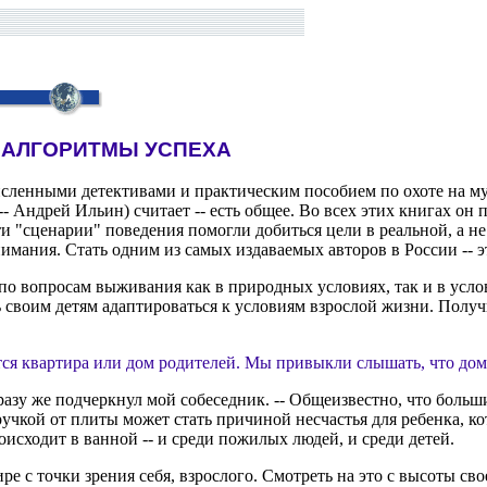
И АЛГОРИТМЫ УСПЕХА
енными детективами и практическим пособием по охоте на муж
 Андрей Ильин) считает -- есть общее. Во всех этих книгах о
эти "сценарии" поведения помогли добиться цели в реальной, а н
имания. Стать одним из самых издаваемых авторов в России -- э
о вопросам выживания как в природных условиях, так и в условия
 своим детям адаптироваться к условиям взрослой жизни. Полу
ся квартира или дом родителей. Мы привыкли слышать, что дом -
сразу же подчеркнул мой собеседник. -- Общеизвестно, что боль
 ручкой от плиты может стать причиной несчастья для ребенка, к
оисходит в ванной -- и среди пожилых людей, и среди детей.
е с точки зрения себя, взрослого. Смотреть на это с высоты сво