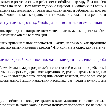
няться в росте со своим ребенком и обойти квартиру. Вот шкафчи
ься на него... Вот висят ходики с гирькой. Симпатичная вещь. О
машние растения могут оказаться ядовитыми, а ребенок их захочет
орый может начать конфликтовать с малышом даже из-за ревности 
ыну залезть в розетку. Чтобы раз и навсегда такая охота отпала..
урок преподать с напряжением менее опасным, чем в розетке. Эт
 различные опасные ситуации.
ичных криминальных опасностей. Таких, например, как проникно
 быстро найти нужный телефон? Что кричать в окно, как звать н
аленьких детей. Как известно, маленькие дети -- маленькие пробл
блем. Больше ждет родителей и опасностей в жизни их ребенка. 
ть, проверять содержимое карманов. Вдруг обнаружите в одном и
а -- не выкладывайте перед ним своих козырей, тем более что ре
ормацию. Нашли наркотики несколько раз, тогда и нужно думать,
тороны общества, которое придет в виде милиции или еще чего-т
с поличным ваше чадо, а потом попугает подростка, по вашему ж