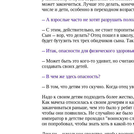
может закончиться. Лучше это делать, конеч
числе и дети, особенно в переходном возраст
-- А взрослые часто не хотят разрушать пол
-- С этим, действительно, не стоит торопит
Сын -- вор, что делать? Отец пошел в школу,
будет бутузить тех трех обидчиков сына. Та
-- Итак, опасности для физического здоров
-- Может быть это кого-то удивит, но счита
создавать своих детей.
-- В чем же здесь опасность?
-- В том, что детям это скучно. Когда отец 
Надо к своим детям подходить более жестко, 
Как мачеха относилась к своим дочерям и ка
заканчиваться раньше, чем это было у ребят
чтобы они появились. Не случайно же было Ч
император в детстве проходил "воинскую слу
он попробовал, чтобы знать хоть в какой-т
Деньги -- идеальное средство, чтобы воспит