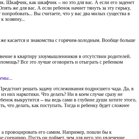
к. Шкафчик, как шкафчик -- но это для вас. А если его заденет
пять же для вас. А если ребенок начнет тянуть за эту гирьку,
 попробовать... Вы считаете, что у вас два милых существа в
к хозяину...
.
о же касается и знакомства с горячим-холодным. Вообще больше
вение в квартиру злоумышленников в отсутствии родителей.
а помощь? Все это лучше оговорить и отыграть с ребенком
емы...
Предстоит решать задачу отслеживания подросшего чада. Да, в
з них наркотики. Что делать? Ни в коем случае сразу не
бенок выкрутится -- вы ведь сами в глубине души хотите этого,
 что делать, как поступать. Тогда и ребенку будет сложнее
о, а провоцировать его самим. Например, пошли бы к
е сценарию. Пусть он поймет, чем для него это увлечение